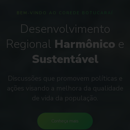
BEM-VINDO AO COREDE BOTUCARAÍ
Eficiência
na aplicação
dos
Recursos
Públicos
16 municípios abrangidos. Mais de 100
mil pessoas beneficiadas.
Conheça mais